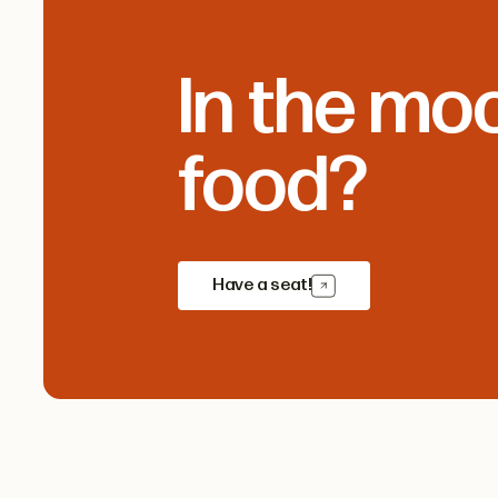
In the mo
food?
Have a seat!