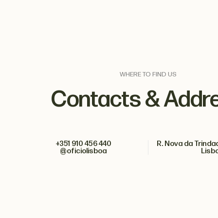
WHERE TO FIND US
Contacts & Addr
+351 910 456 440
R. Nova da Trindad
@oficiolisboa
Lisb