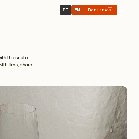
PT
EN
Book now
ith the soul of
with time, share