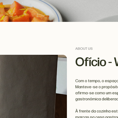
ABOUT US
Ofício -
Com o tempo, o espaço,
Manteve-se o propósito
afirma-se como um espa
gastronómica deliberad
À frente da cozinha est
marcas na cena gastron