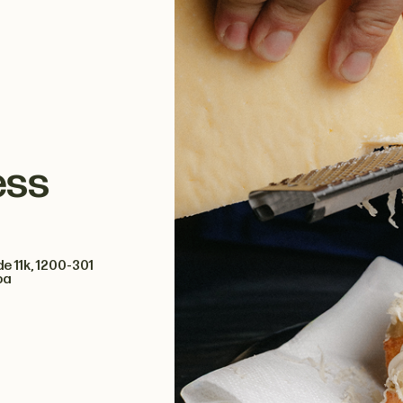
ess
e 11k, 1200-301
oa