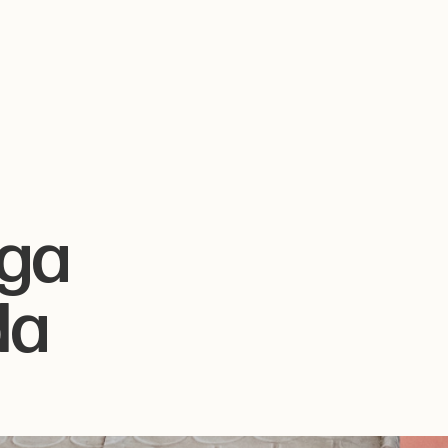
ega
da