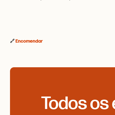
🔗
Encomendar
Todos os