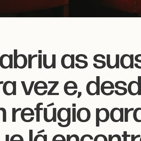
, abriu as sua
a vez e, desd
 refúgio par
que lá encon