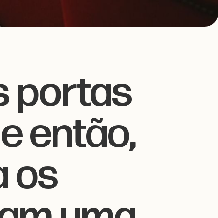
s portas
e então,
a os
tram uma